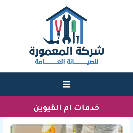
خطي
لى
لمحتوى
خدمات ام القيوين