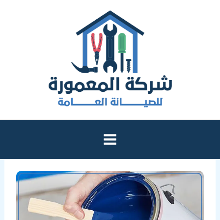
خطي
لى
لمحتوى