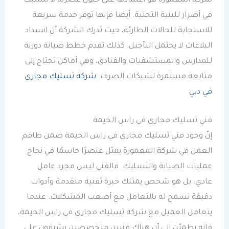
شركة المعمورة هو اعتمادها على حلول عصرية لا تتسبب
في أضرار للبنية التحتية. أيضا فإنها توفر خدمة سريعة
للاستجابة للحالات الطارئة، حيث تدرك الشركة أن انسداد
البلاعات لا يحتمل التأجيل. كذلك تقدم خطط صيانة دورية
للمدارس والمستشفيات والفنادق، وهي أماكن تحتاج إلى
متابعة مستمرة لشبكات الصرف.
شركة تسليك مجاري
في دبي
فني تسليك مجاري في راس الخيمة
إنّ وجود فني تسليك مجاري في راس الخيمة ضمن طاقم
العمل في شركة المعمورة يمثل عنصرًا حاسمًا في نجاح
عمليات الصيانة والتسليك. فالفني ليس مجرد عامل
عادي، بل هو شخص يمتلك خبرة تقنية متقدمة وأدوات
دقيقة تسمح له بالتعامل مع أصعب المشكلات. عندما
يتعامل العميل مع شركة تسليك مجاري في راس الخيمة،
فإنه يطمئن إلى أن هناك فنيين متخصصين يشرفون على