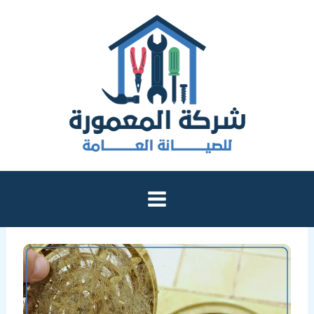
خطي
لى
لمحتوى