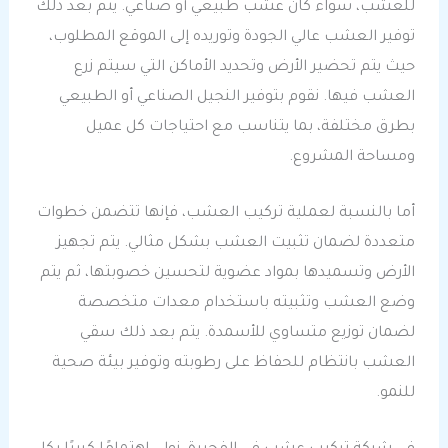
للعشب، سواء كان عشب طبيعي أو صناعي. يتم بعد ذلك
توفير العشب عالي الجودة وتوريده إلى الموقع المطلوب،
حيث يتم تحضير الأرض وتحديد الأماكن التي سيتم زرع
العشب فيها. نقوم بتوفير النجيل الصناعي أو الطبيعي
بطرق مختلفة، بما يتناسب مع احتياجات كل عميل
ومساحة المشروع.
أما بالنسبة لعملية تركيب العشب، فإنها تتضمن خطوات
متعددة لضمان تثبيت العشب بشكل مثالي. يتم تجهيز
الأرض وتسميدها بمواد عضوية لتحسين خصوبتها، ثم يتم
وضع العشب وتثبيته باستخدام معدات متخصصة
لضمان توزيع متساوي للأسمدة. يتم بعد ذلك سقي
العشب بانتظام للحفاظ على رطوبته وتوفير بيئة صحية
للنمو.