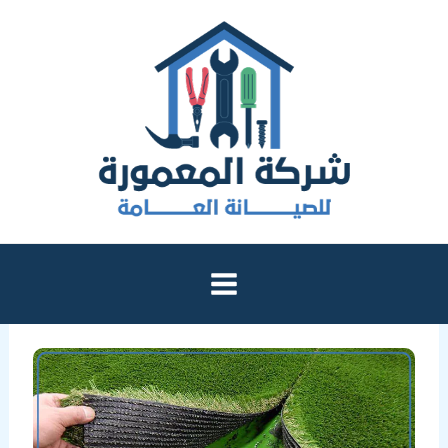
خطي
لى
لمحتوى