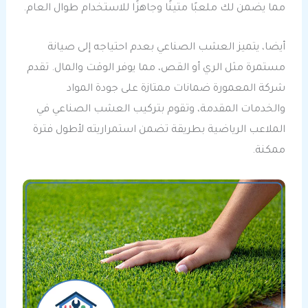
مما يضمن لك ملعبًا متينًا وجاهزًا للاستخدام طوال العام.
أيضا، يتميز العشب الصناعي بعدم احتياجه إلى صيانة
مستمرة مثل الري أو القص، مما يوفر الوقت والمال. تقدم
شركة المعمورة ضمانات ممتازة على جودة المواد
والخدمات المقدمة، وتقوم بتركيب العشب الصناعي في
الملاعب الرياضية بطريقة تضمن استمراريته لأطول فترة
ممكنة.